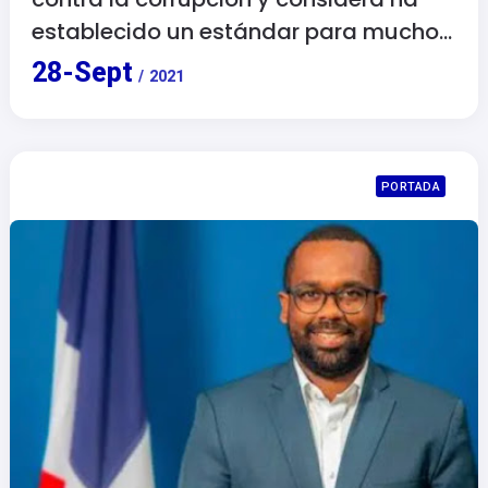
establecido un estándar para muchos
países.
28
-
Sept
/
2021
PORTADA