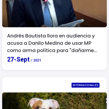
Andrés Bautista llora en audiencia y
acusa a Danilo Medina de usar MP
como arma política para "dañarme
moralmente”
27
-
Sept
/
2021
INTERNACIONALES