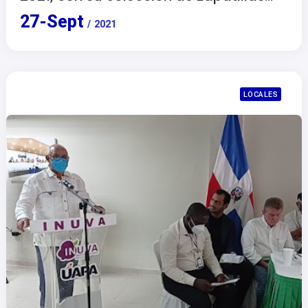
The karlyshh Shoes.
27
-
Sept
/
2021
LOCALES