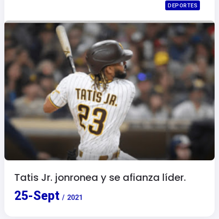
DEPORTES
Tatis Jr. jonronea y se afianza líder.
25
-
Sept
/
2021