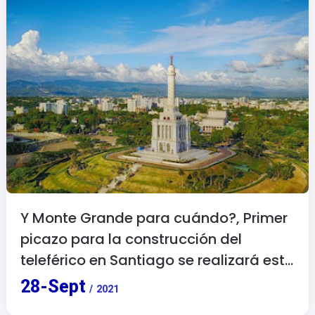
Y Monte Grande para cuándo?, Primer
picazo para la construcción del
teleférico en Santiago se realizará este
miércoles.
28
-
Sept
/
2021