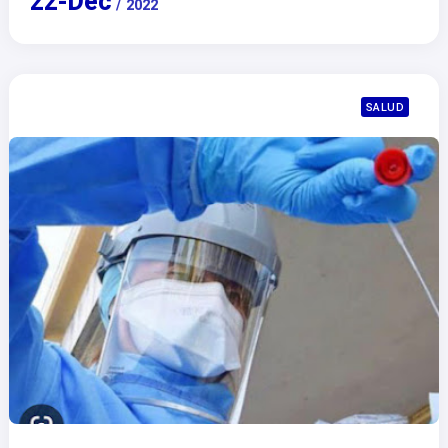
22
-
Dec
/
2022
SALUD