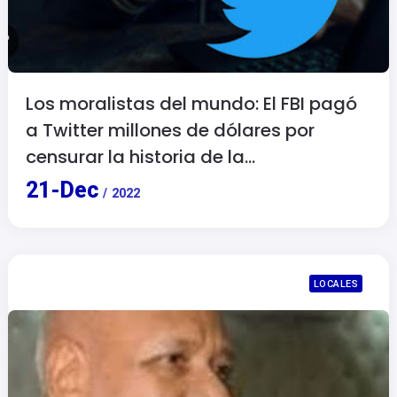
Los moralistas del mundo: El FBI pagó
a Twitter millones de dólares por
censurar la historia de la
computadora de Hunter Biden.
21
-
Dec
/
2022
LOCALES