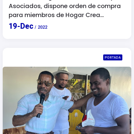
Asociados, dispone orden de compra
para miembros de Hogar Crea
Internacional, Barahona.
19
-
Dec
/
2022
PORTADA