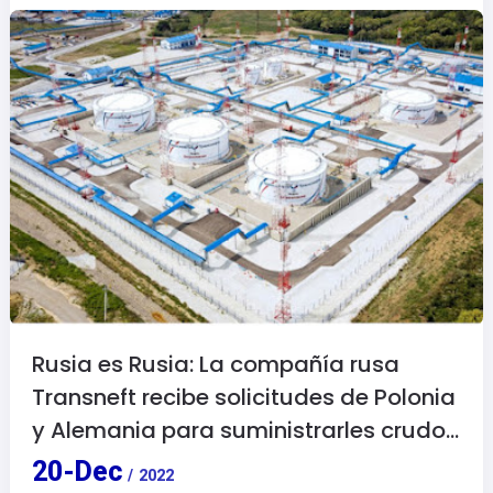
Rusia es Rusia: La compañía rusa
Transneft recibe solicitudes de Polonia
y Alemania para suministrarles crudo
en 2023.
20
-
Dec
/
2022