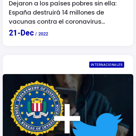
Dejaron a los países pobres sin ella:
España destruirá 14 millones de
vacunas contra el coronavirus
caducadas.
21
-
Dec
/
2022
INTERNACIONALES