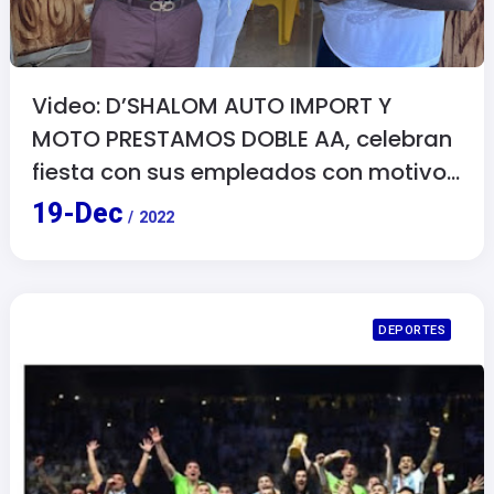
Video: D’SHALOM AUTO IMPORT Y
MOTO PRESTAMOS DOBLE AA, celebran
fiesta con sus empleados con motivo
de las navidades.
19
-
Dec
/
2022
DEPORTES